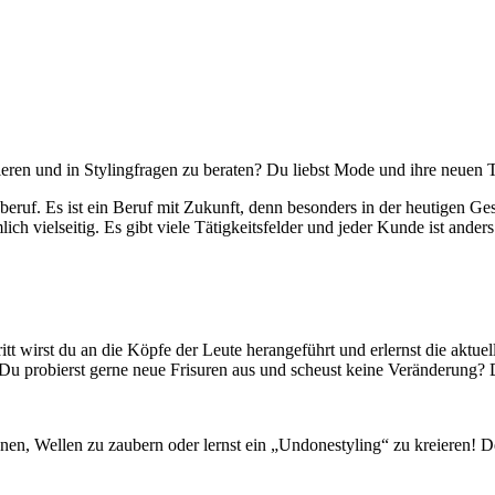
ren und in Stylingfragen zu beraten? Du liebst Mode und ihre neuen Tr
sberuf. Es ist ein Beruf mit Zukunft, denn besonders in der heutigen Ge
ch vielseitig. Es gibt viele Tätigkeitsfelder und jeder Kunde ist ander
Schritt wirst du an die Köpfe der Leute herangeführt und erlernst die ak
Du probierst gerne neue Frisuren aus und scheust keine Veränderung? D
hnen, Wellen zu zaubern oder lernst ein „Undonestyling“ zu kreieren! De