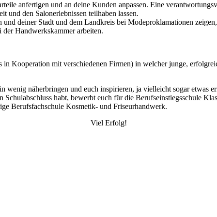
rteile anfertigen und an deine Kunden anpassen. Eine verantwortungs
it und den Salonerlebnissen teilhaben lassen.
en und deiner Stadt und dem Landkreis bei Modeproklamationen zeigen,
ei der Handwerkskammer arbeiten.
n Kooperation mit verschiedenen Firmen) in welcher junge, erfolgreich
n wenig näherbringen und euch inspirieren, ja vielleicht sogar etwas e
n Schulabschluss habt, bewerbt euch für die Berufseinstiegsschule Kla
rige Berufsfachschule Kosmetik- und Friseurhandwerk.
Viel Erfolg!