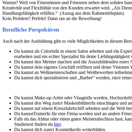
Warum? Weil von Friseurinnen und Friseuren neben dem soliden h
Kreativität und Flexibilität von den Kunden erwartet wird. „Als Die
Handlungsfähigkeit erfüllen.“ (Auzug aus dem Rahmenlehrplan).
Kein Problem? Perfekt! Dann ran an die Bewerbung!
Berufliche Perspektiven
Auch nach der Ausbildung gibt es viele Möglichkeiten in diesem Beru
Du kannst als ColoristIn in einem Salon arbeiten und ein Expert
erarbeiten und ein echter Spezialist für deine Lieblingstätigkei
Du kannst den Meister machen und die Auszubildenden eures S
Du kannst dein eigenes Geschäft eröffnen und deine Visionen W
Du kannst an Weltmeisterschaften und Wettbewerben teilnehmen
Du kannst dich spezialisieren und „Barber“ werden, ein/e reine
Du kannst Make-up-Artist oder VisagistIn werden, Hochzeitsfris
Du kannst den Weg zum/r MaskenbildnerIn einschlagen und am Th
Du kannst auf einem Kreuzfahrtschiff arbeiten und die Welt ber
Du kannstTrainerIn für eine Firma werden und an andere Fris
Falls du das Abitur oder einen guten Meisterabschluss hast, ka
Studienort findest du
hier
.
Du kannst dich zum/r KosmetikerIn weiterbilden.