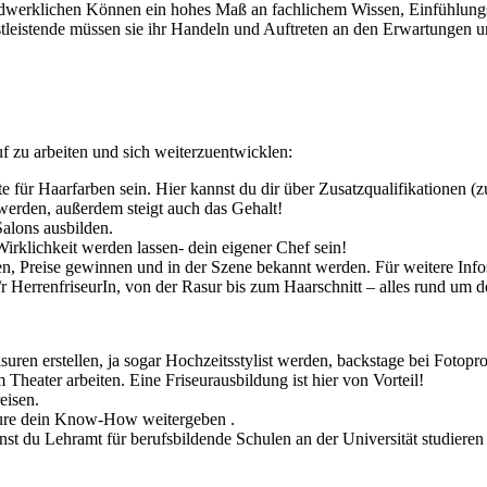
andwerklichen Können ein hohes Maß an fachlichem Wissen, Einfühlu
nstleistende müssen sie ihr Handeln und Auftreten an den Erwartungen 
f zu arbeiten und sich weiterzuentwicklen:
e für Haarfarben sein. Hier kannst du dir über Zusatzqualifikationen (zu
t werden, außerdem steigt auch das Gehalt!
alons ausbilden.
irklichkeit werden lassen- dein eigener Chef sein!
, Preise gewinnen und in der Szene bekannt werden. Für weitere Info
/r HerrenfriseurIn, von der Rasur bis zum Haarschnitt – alles rund um
uren erstellen, ja sogar Hochzeitsstylist werden, backstage bei Fotopr
eater arbeiten. Eine Friseurausbildung ist hier von Vorteil!
eisen.
eure dein Know-How weitergeben .
nnst du Lehramt für berufsbildende Schulen an der Universität studiere