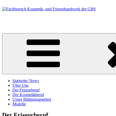
Zum
Inhalt
springen
Fachbereich Kosmetik- und Friseurhandwerk der GBS
Berufsfelder Friseur/in und Kosmetiker/in
Startseite/ News
Über Uns
Der Friseurberuf
Der Kosmetikberuf
Unser Bildungsangebot
Modelle
Der Friseurberuf