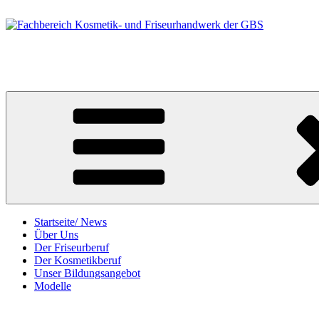
Zum
Inhalt
springen
Fachbereich Kosmetik- und Friseurhandwerk der GBS
Berufsfelder Friseur/in und Kosmetiker/in
Startseite/ News
Über Uns
Der Friseurberuf
Der Kosmetikberuf
Unser Bildungsangebot
Modelle