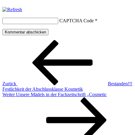
CAPTCHA Code
*
Beitragsnavigation
Vorheriger
Beitrag
Zurück
Bestanden!!!
Festlichkeit der Abschlussklasse Kosmetik
Nächster
Weiter
Unsere Mädels in der Fachzeitschrift „Cosmetic
Beitrag