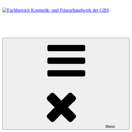
Zum
Inhalt
springen
Fachbereich Kosmetik- und Friseurhandwerk der GBS
Berufsfelder Friseur/in und Kosmetiker/in
Menü