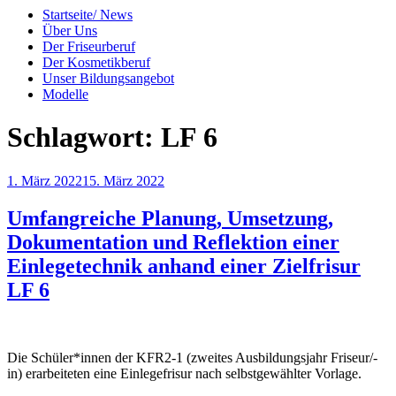
Startseite/ News
Über Uns
Der Friseurberuf
Der Kosmetikberuf
Unser Bildungsangebot
Modelle
Schlagwort:
LF 6
Veröffentlicht
1. März 2022
15. März 2022
am
Umfangreiche Planung, Umsetzung,
Dokumentation und Reflektion einer
Einlegetechnik anhand einer Zielfrisur
LF 6
Die Schüler*innen der KFR2-1 (zweites Ausbildungsjahr Friseur/-
in) erarbeiteten eine Einlegefrisur nach selbstgewählter Vorlage.