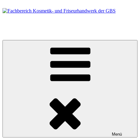
Zum
Inhalt
springen
Fachbereich Kosmetik- und Friseurhandwerk der GBS
Berufsfelder Friseur/in und Kosmetiker/in
Menü