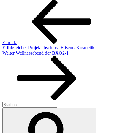
Beitragsnavigation
Vorheriger
Beitrag
Zurück
Erfolgreicher Projektabschluss Friseur- Kosmetik
Nächster
Weiter
Wellnessabend der BXO2-1
Beitrag
Suche
nach:
Suchen