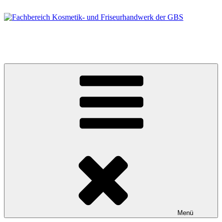
Zum
Inhalt
springen
Fachbereich Kosmetik- und Friseurhandwerk der GBS
Berufsfelder Friseur/in und Kosmetiker/in
Menü