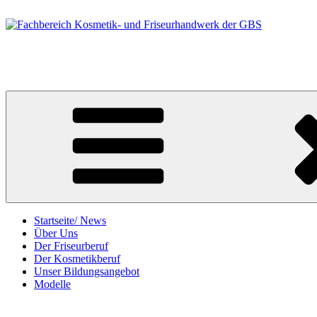
Zum
Inhalt
springen
Fachbereich Kosmetik- und Friseurhandwerk der GBS
Berufsfelder Friseur/in und Kosmetiker/in
Startseite/ News
Über Uns
Der Friseurberuf
Der Kosmetikberuf
Unser Bildungsangebot
Modelle