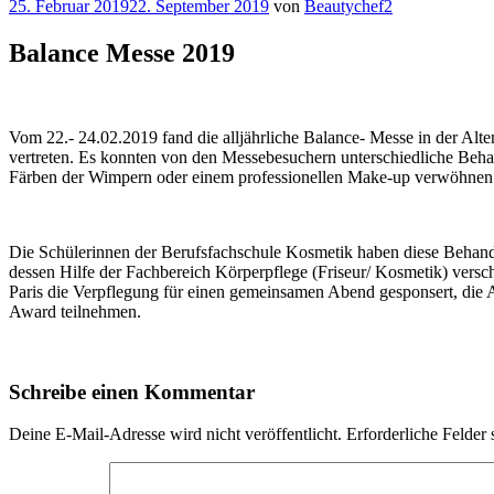
Veröffentlicht
25. Februar 2019
22. September 2019
von
Beautychef2
am
Balance Messe 2019
Vom 22.- 24.02.2019 fand die alljährliche Balance- Messe in der Al
vertreten. Es konnten von den Messebesuchern unterschiedliche Be
Färben der Wimpern oder einem professionellen Make-up verwöhnen las
Die Schülerinnen der Berufsfachschule Kosmetik haben diese Behand
dessen Hilfe der Fachbereich Körperpflege (Friseur/ Kosmetik) versch
Paris die Verpflegung für einen gemeinsamen Abend gesponsert, die
Award teilnehmen.
Schreibe einen Kommentar
Deine E-Mail-Adresse wird nicht veröffentlicht.
Erforderliche Felder 