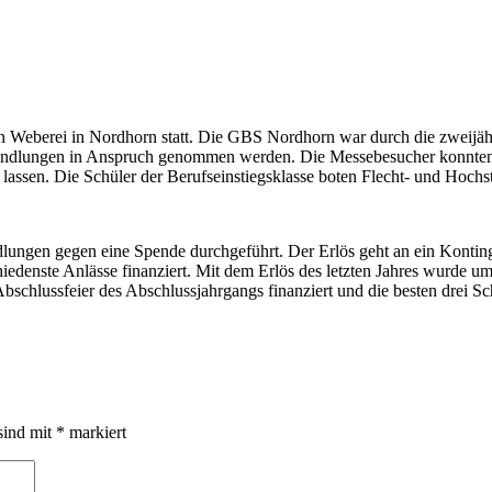
ten Weberei in Nordhorn statt. Die GBS Nordhorn war durch die zweijä
handlungen in Anspruch genommen werden. Die Messebesucher konnten 
sen. Die Schüler der Berufseinstiegsklasse boten Flecht- und Hochste
lungen gegen eine Spende durchgeführt. Der Erlös geht an ein Kontin
iedenste Anlässe finanziert. Mit dem Erlös des letzten Jahres wurde u
 Abschlussfeier des Abschlussjahrgangs finanziert und die besten dr
sind mit
*
markiert