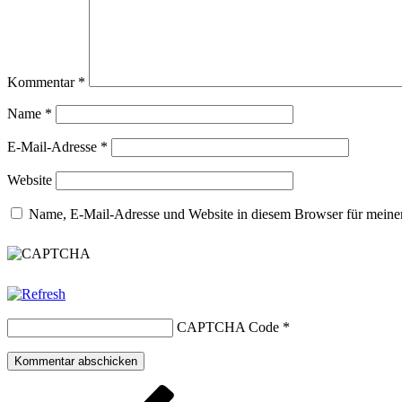
Kommentar
*
Name
*
E-Mail-Adresse
*
Website
Name, E-Mail-Adresse und Website in diesem Browser für meine
CAPTCHA Code
*
Beitragsnavigation
Vorheriger